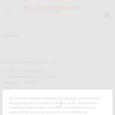
Imprint
QSO Technologies India Pvt. Ltd.
No. 304, Tuscan Elegance
16, Bachammal Road, Cox Town
Bengaluru – 560 005
India
Auf unserer Website verwenden wir Cookies, um Ihnen eine
Verantwortlich für den Inhalt: Kavitha S.K.
angepasste und priorisierte Darstellung der relevantesten
Inhalte zu bieten, indem wir uns an Ihre Präferenzen bei
00 91 99860 73834
wiederholten Besuchen erinnern. Durch Klicken auf