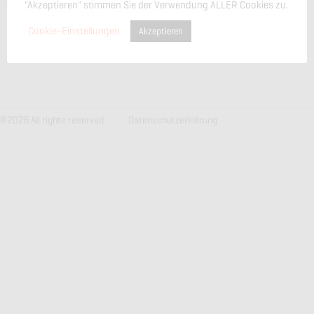
ksk@qso-technologies.com
"Akzeptieren" stimmen Sie der Verwendung ALLER Cookies zu.
www.qso-technologies.com
Cookie-Einstellungen
Akzeptieren
©
2026
All rights reserved
Datenschutzerklärung